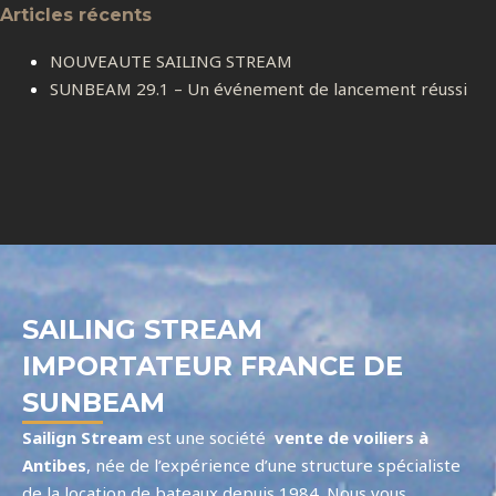
Articles récents
NOUVEAUTE SAILING STREAM
SUNBEAM 29.1 – Un événement de lancement réussi
SAILING STREAM
IMPORTATEUR FRANCE DE
SUNBEAM
Sailign Stream
est une société
vente de voiliers à
Antibes
, née de l’expérience d’une structure spécialiste
de la location de bateaux depuis 1984. Nous vous